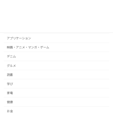
amazon
WEB
ブログ
文房具
アプリケーション
映画・アニメ・マンガ・ゲーム
デニム
グルメ
読書
学び
家電
健康
お金