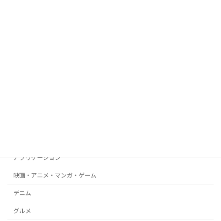
土屋鞄製造所
Apple
PC
Windows
Android
amazon
WEB
ブログ
文房具
アプリケーション
映画・アニメ・マンガ・ゲーム
デニム
グルメ