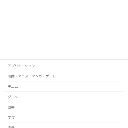
Windows
Android
amazon
WEB
ブログ
文房具
アプリケーション
映画・アニメ・マンガ・ゲーム
デニム
グルメ
読書
学び
家電