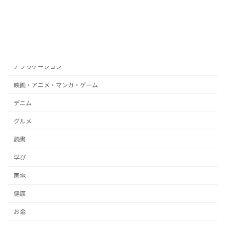
WEB
ブログ
文房具
アプリケーション
映画・アニメ・マンガ・ゲーム
デニム
グルメ
読書
学び
家電
健康
お金