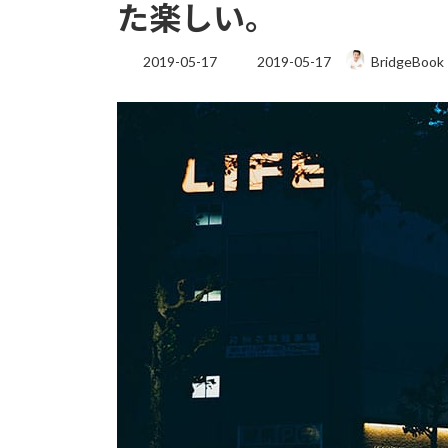
た楽しい。
最
2019-05-17
2019-05-17
BridgeBook
終
更
新
日
時
: