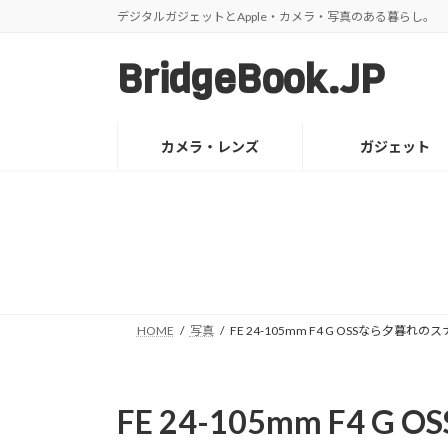
コ
ナ
デジタルガジェットとApple・カメラ・写真のある暮らし。
ン
ビ
テ
ゲ
BridgeBook.JP
ン
ー
ツ
シ
へ
ョ
カメラ・レンズ
ガジェット
ス
ン
キ
に
ッ
移
プ
動
HOME
写真
FE 24-105mm F4 G OSSなら夕暮
FE 24-105mm F4