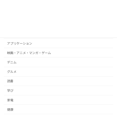
amazon
WEB
ブログ
文房具
アプリケーション
映画・アニメ・マンガ・ゲーム
デニム
グルメ
読書
学び
家電
健康