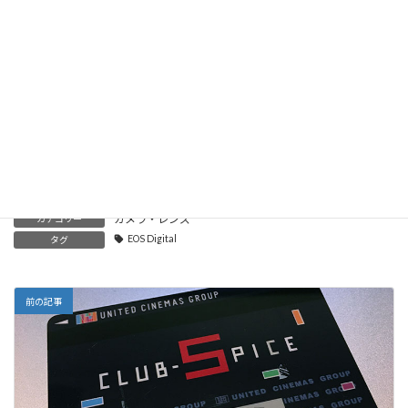
がド定番になりそうな予感。
2018-03-03
EOS M5のキャンペーンプレゼントのオリジナルジャケット&ス
トラップとバッテリーパックが届いたぞ！
2017-02-11
EOS M5を使ってみて1ヶ月の再レビュー。
2017-01-09
カメラ・レンズ
カテゴリー
EOS Digital
タグ
前の記事